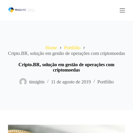
P
u
l
a
r
p
a
r
Home
Portfólio
a
Cripto.BR, solução em gestão de operações com criptomoedas
o
c
o
Cripto.BR, solução em gestão de operações com
n
criptomoedas
t
e
tinsights
11 de agosto de 2019
Portfólio
ú
d
o